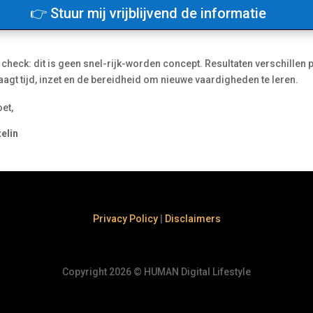
👉 Stuur mij vrijblijvend de informatie
y check: dit is geen snel-rijk-worden concept. Resultaten verschillen
agt tijd, inzet en de bereidheid om nieuwe vaardigheden te leren.
oet,
elin
Privacy Policy
|
Disclaimers
Copyright 2026
©
HUMAN Digital Lifestyle