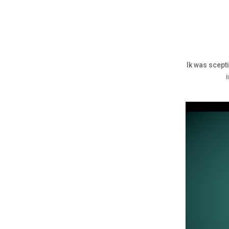
Ik was scept
i