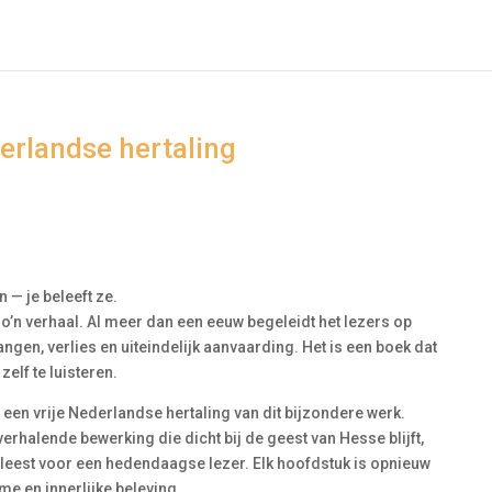
erlandse hertaling
 — je beleeft ze.
’n verhaal. Al meer dan een eeuw begeleidt het lezers op
rlangen, verlies en uiteindelijk aanvaarding. Het is een boek dat
zelf te luisteren.
 een vrije Nederlandse hertaling van dit bijzondere werk.
verhalende bewerking die dicht bij de geest van Hesse blijft,
ig leest voor een hedendaagse lezer. Elk hoofdstuk is opnieuw
me en innerlijke beleving.