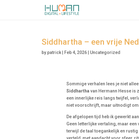
Siddhartha – een vrije Ned
by
patrick
|
Feb 4, 2026
|
Uncategorized
Sommige verhalen lees je niet alleen
Siddhartha
van Hermann Hesse is zo
een innerlijke reis langs twijfel, ve
niet voorschrijft, maar uitnodigt om 
De afgelopen tijd heb ik gewerkt aan
Geen letterlijke vertaling, maar een 
terwijl de taal toegankelijk en rust
verteld, met aandacht voor sfeer, rit